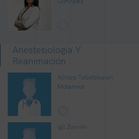
González
+
Anestesiología Y
Reanimación
Alireza Tabatabaian
Motamedi
+
Igli Zannin