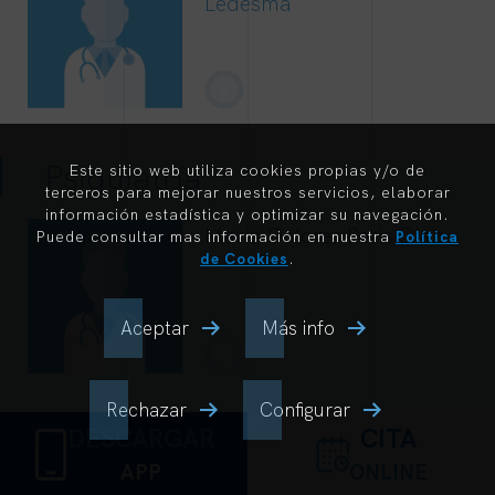
Ledesma
+
Psiquiatría
Este sitio web utiliza cookies propias y/o de
terceros para mejorar nuestros servicios, elaborar
información estadística y optimizar su navegación.
Maria Dolores Peris Diaz
Puede consultar mas información en nuestra
Política
de Cookies
.
Aceptar
Más info
+
Rechazar
Configurar
DESCARGAR
CITA
APP
ONLINE